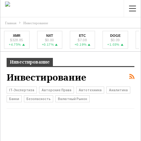
Главная
Инвестирование
XMR
NXT
ETC
DOGE
$328.85
$0.00
$7.08
$0.09
$4
+4.75%
+0.17%
+0.19%
+1.03%
+7
Инвестирование
Инвестирование
IT-Экспертиза
Авторские Права
Автотехника
Аналитика
Банки
Безопасность
Валютный Рынок