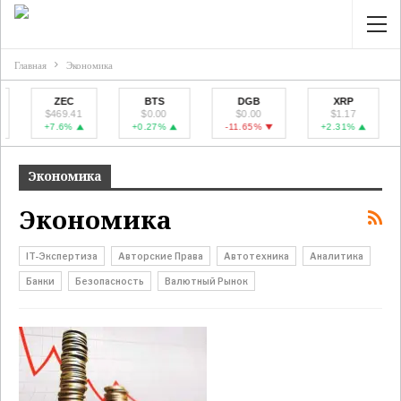
Главная
Экономика
ZEC
BTS
DGB
XRP
$469.41
$0.00
$0.00
$1.17
+7.6%
+0.27%
-11.65%
+2.31%
Экономика
Экономика
IT-Экспертиза
Авторские Права
Автотехника
Аналитика
Банки
Безопасность
Валютный Рынок