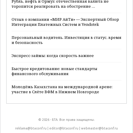
Рубль, нефть и Ормуз: отечественная валюта не
торопится реагировать на обострение …
Отзыв о компании «МИР АйТи» — Экспертный Обзор
Интеграции Платежных Систем и Vendotek
Персональный водитель. Инвестиция в статус, время
и безопасность
Экспресс-займы: когда скорость важнее
Быстрое кредитование: новые стандарты
финансового обслуживания
Молодёжь Казахстана на международной арене:
участие в Слёте ВФМ в Нижнем Новгороде
© 2026 - БТА. Все права защищены.
reklama@btaconf.ru
|
editor@btaconf.ru
|
webmaster@btaconf.ru