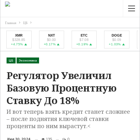
Главная
ЦБ
XMR
NXT
ETC
DOGE
$328.85
$0.00
$7.08
$0.09
$4
+4.75%
+0.17%
+0.19%
+1.03%
+7
ЦБ
Экономика
Регулятор Увеличил
Базовую Процентную
Ставку До 18%
И вот теперь взять кредит станет сложнее
– после поднятия ключевой ставки
проценты по ним вырастут.<
Июл 30, 2024
135
0