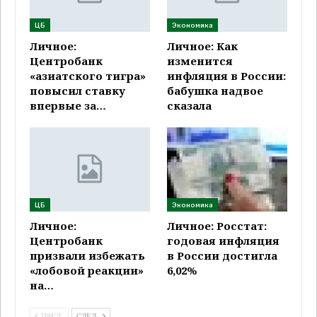
ЦБ
Экономика
Личное:
Личное: Как
Центробанк
изменится
«азиатского тигра»
инфляция в России:
повысил ставку
бабушка надвое
впервые за…
сказала
ЦБ
Экономика
Личное:
Личное: Росстат:
Центробанк
годовая инфляция
призвали избежать
в России достигла
«лобовой реакции»
6,02%
на…
ПРЕД.
СЛЕД.