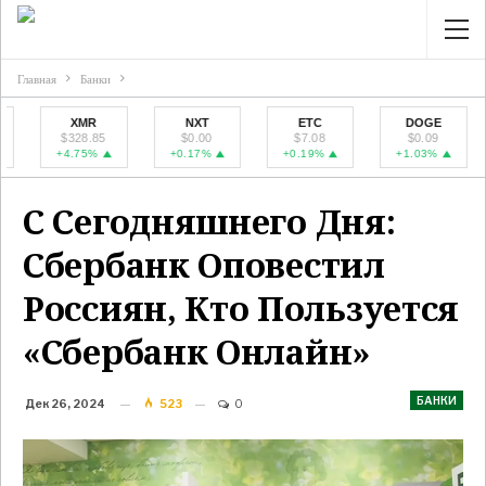
Главная
Банки
XMR
NXT
ETC
DOGE
$328.85
$0.00
$7.08
$0.09
+4.75%
+0.17%
+0.19%
+1.03%
С Сегодняшнего Дня:
Сбербанк Оповестил
Россиян, Кто Пользуется
«Сбербанк Онлайн»
БАНКИ
Дек 26, 2024
523
0