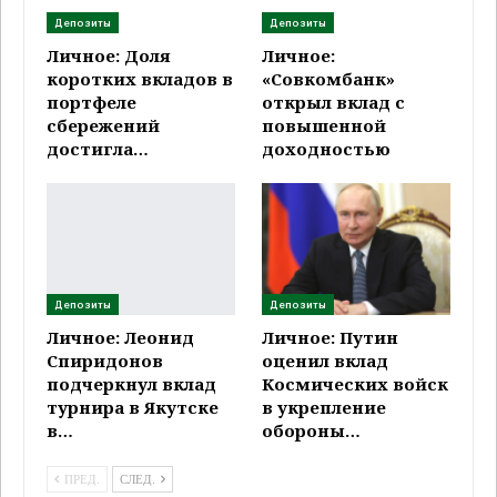
Депозиты
Депозиты
Личное: Доля
Личное:
коротких вкладов в
«Совкомбанк»
портфеле
открыл вклад с
сбережений
повышенной
достигла…
доходностью
Депозиты
Депозиты
Личное: Леонид
Личное: Путин
Спиридонов
оценил вклад
подчеркнул вклад
Космических войск
турнира в Якутске
в укрепление
в…
обороны…
ПРЕД.
СЛЕД.