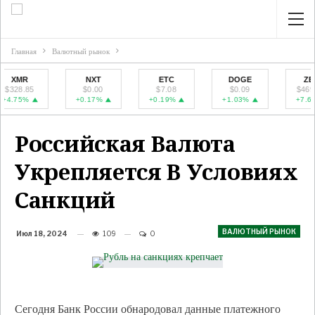
Главная
Валютный рынок
NXT
ETC
DOGE
ZEC
5
$0.00
$7.08
$0.09
$469.41
+0.17%
+0.19%
+1.03%
+7.6%
Российская Валюта
Укрепляется В Условиях
Санкций
ВАЛЮТНЫЙ РЫНОК
Июл 18, 2024
109
0
Сегодня Банк России обнародовал данные платежного