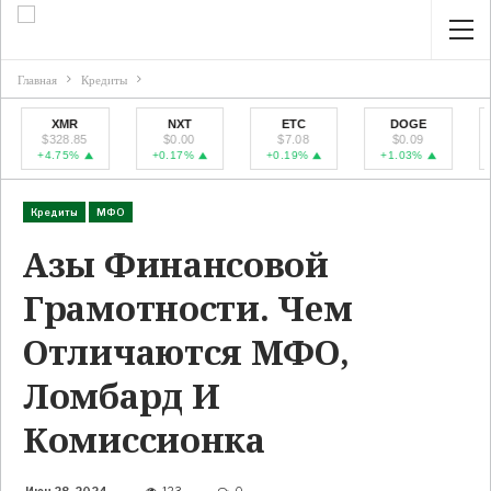
Главная
Кредиты
XMR
NXT
ETC
DOGE
ZE
$328.85
$0.00
$7.08
$0.09
$469
+4.75%
+0.17%
+0.19%
+1.03%
+7.6
Кредиты
МФО
Азы Финансовой
Грамотности. Чем
Отличаются МФО,
Ломбард И
Комиссионка