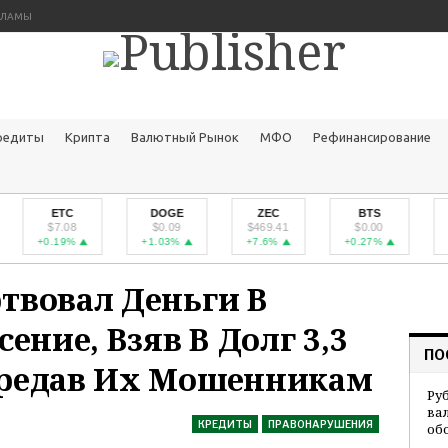
КЛАМЫ
редиты
Крипта
Валютный Рынок
МФО
Рефинансирование
 в надежде на спасение, взяв в долг 3,3 миллиона и передав их мошенникам
ETC
DOGE
ZEC
BTS
D
$7.08
$0.09
$469.41
$0.00
$
+0.19%
+1.03%
+7.6%
+0.27%
-11
твовал Деньги В
ение, Взяв В Долг 3,3
ПО
редав Их Мошенникам
Ру
ва
КРЕДИТЫ
ПРАВОНАРУШЕНИЯ
об