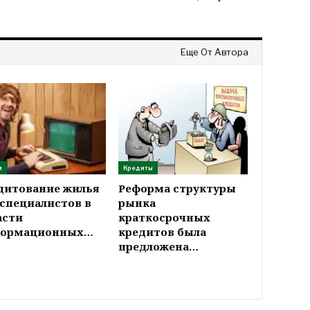
Еще От Автора
и
Кредиты
дитование жилья
Реформа структуры
 специалистов в
рынка
асти
краткосрочных
ормационных…
кредитов была
предложена…