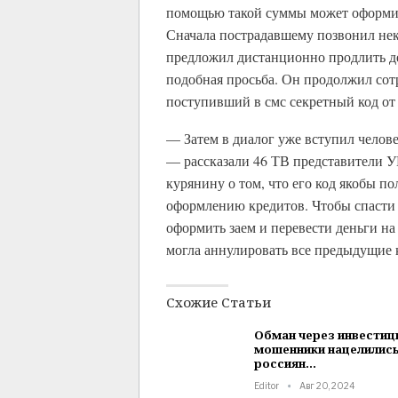
помощью такой суммы может оформит
Сначала пострадавшему позвонил нек
предложил дистанционно продлить де
подобная просьба. Он продолжил со
поступивший в смс секретный код от 
— Затем в диалог уже вступил челов
— рассказали 46 ТВ представители 
курянину о том, что его код якобы п
оформлению кредитов. Чтобы спасти
оформить заем и перевести деньги на
могла аннулировать все предыдущие 
Схожие Статьи
Обман через инвестиц
мошенники нацелились
россиян…
Editor
Авг 20, 2024