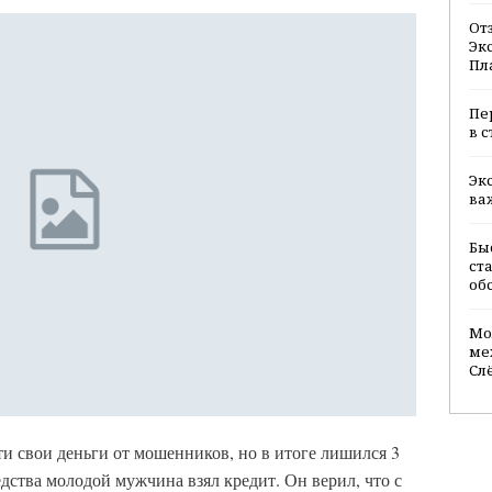
От
Эк
Пл
Пе
в 
Эк
ва
Бы
ст
об
Мо
ме
Сл
и свои деньги от мошенников, но в итоге лишился 3
дства молодой мужчина взял кредит. Он верил, что с