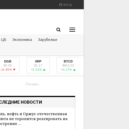
ВХОД
ЦБ
Экономика
Зарубежье
GB
XRP
BTCD
PPC
YBC
0.00
$1.17
$602.03
$0.23
$3,167.76
.65%
+2.31%
+0.17%
+0.44%
+0.17%
- Реклама -
СЛЕДНИЕ НОВОСТИ
бль, нефть и Ормуз: отечественная
люта не торопится реагировать на
острение …