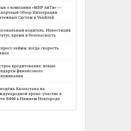
зыв о компании «МИР АйТи» —
спертный Обзор Интеграции
атежных Систем и Vendotek
рсональный водитель. Инвестиция
статус, время и безопасность
спресс-займы: когда скорость
жнее
строе кредитование: новые
андарты финансового
служивания
лодёжь Казахстана на
ждународной арене: участие в
ёте ВФМ в Нижнем Новгороде