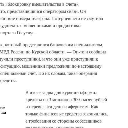
ь «блокировку вмешательства в счета».
то, представившийся оператором связи. Он
йствие номера телефона. Потерпевшего не смутила
трудничать с мошенниками и продиктовал
портала Госуслуг.
ек, который представился банковским специалистом,
УМВД России по Курской области. — Он-то и сообщил
олучили преступники, и что они уже приступили к
 ситуацию, мошенники предложили по-настоящему
 специальный счет. По их словам, такая операция
кредиты.
В итоге за два дня курянин оформил
кредиты на 3 миллиона 300 тысяч рублей
и перевел эти деньги аферистам. Как
ии:
 на
только финансовые средства закончились,
а требования со стороны собеседников
продолжились, мужчина стал