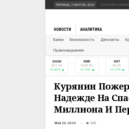
ПЯТНИЦА, 7 АВГУСТА, 2026
ПО ВОПРОСАМ РЕ
НОВОСТИ
АНАЛИТИКА
Банки
Безопасность
Депозиты
К
Главная
Кредиты
Курянин пожертвовал деньги
Правонарушения
LTC
DASH
XMR
NXT
$42.97
$37.48
$328.85
$0.00
+0.36%
+0.92%
+4.75%
+0.17%
Курянин Пожер
Надежде На Спас
Миллиона И Пе
Май 24, 2024
105