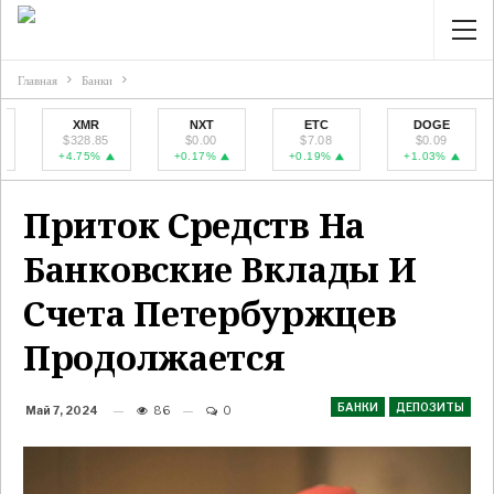
Главная
Банки
XMR
NXT
ETC
DOGE
$328.85
$0.00
$7.08
$0.09
+4.75%
+0.17%
+0.19%
+1.03%
Приток Средств На
Банковские Вклады И
Счета Петербуржцев
Продолжается
БАНКИ
ДЕПОЗИТЫ
Май 7, 2024
86
0