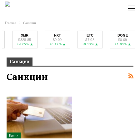
Главная
Санкции
XMR
NXT
ETC
DOGE
$328.85
$0.00
$7.08
$0.09
+4.75%
+0.17%
+0.19%
+1.03%
Санкции
Санкции
Банки