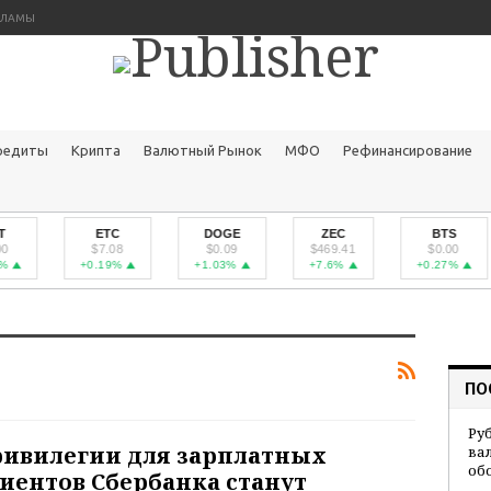
КЛАМЫ
редиты
Крипта
Валютный Рынок
МФО
Рефинансирование
ETC
DOGE
ZEC
BTS
$7.08
$0.09
$469.41
$0.00
+0.19%
+1.03%
+7.6%
+0.27%
ПО
Ру
ивилегии для зарплатных
ва
об
иентов Сбербанка станут