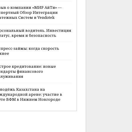
зыв о компании «МИР АйТи» —
спертный Обзор Интеграции
атежных Систем и Vendotek
рсональный водитель. Инвестиция
статус, время и безопасность
спресс-займы: когда скорость
жнее
строе кредитование: новые
андарты финансового
служивания
лодёжь Казахстана на
ждународной арене: участие в
ёте ВФМ в Нижнем Новгороде