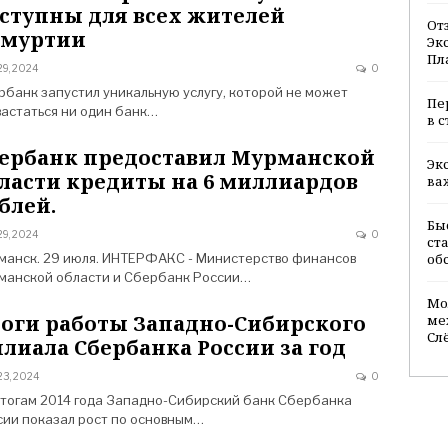
ступны для всех жителей
От
дмуртии
Эк
Пл
9, 2024
0
рбанк запустил уникальную услугу, которой не может
Пе
вастаться ни один банк…
в 
ербанк предоставил Мурманской
Эк
ласти кредиты на 6 миллиардов
ва
блей.
Бы
9, 2024
0
ст
манск. 29 июля. ИНТЕРФАКС - Министерство финансов
об
манской области и Сбербанк России…
Мо
оги работы Западно-Сибирского
ме
Сл
лиала Сбербанка России за год
23, 2024
0
итогам 2014 года Западно-Сибирский банк Сбербанка
сии показал рост по основным…