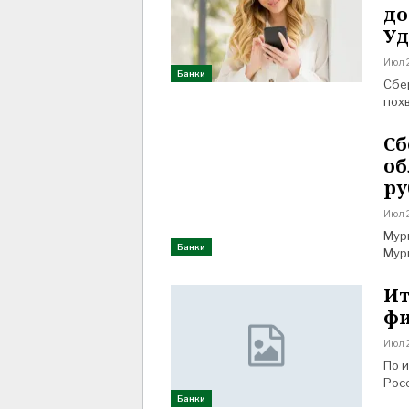
до
У
Июл 2
Банки
Сбе
пох
Сб
об
ру
Июл 2
Мур
Банки
Мур
Ит
фи
Июл 
По 
Рос
Банки