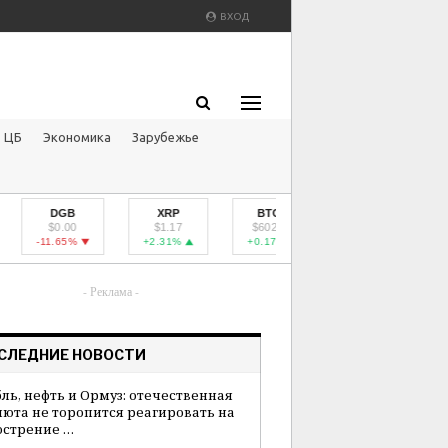
ВХОД
ЦБ
Экономика
Зарубежье
DGB
XRP
BTCD
PPC
$0.00
$1.17
$602.03
$0.23
-11.65%
+2.31%
+0.17%
+0.44%
- Реклама -
СЛЕДНИЕ НОВОСТИ
бль, нефть и Ормуз: отечественная
люта не торопится реагировать на
острение …