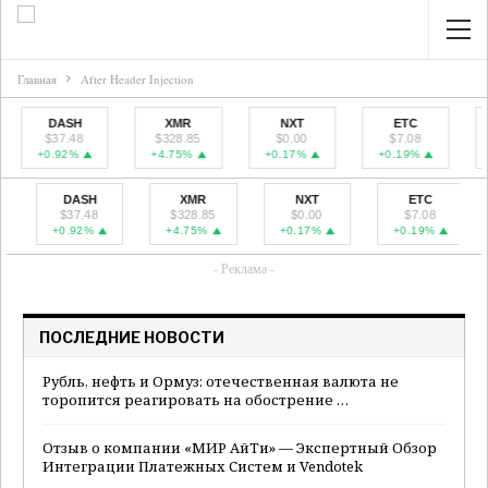
Главная
After Header Injection
DASH
XMR
NXT
ETC
$37.48
$328.85
$0.00
$7.08
+0.92%
+4.75%
+0.17%
+0.19%
DASH
XMR
NXT
ETC
$37.48
$328.85
$0.00
$7.08
+0.92%
+4.75%
+0.17%
+0.19%
- Реклама -
ПОСЛЕДНИЕ НОВОСТИ
Рубль, нефть и Ормуз: отечественная валюта не
торопится реагировать на обострение …
Отзыв о компании «МИР АйТи» — Экспертный Обзор
Интеграции Платежных Систем и Vendotek